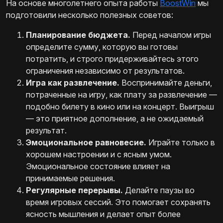
На основе многолетнего опыта работы
BoostWin
мы
подготовили несколько полезных советов:
Планирование бюджета.
Перед началом игры
определите сумму, которую вы готовы
потратить, и строго придерживайтесь этого
ограничения независимо от результатов.
Игра как развлечение.
Воспринимайте деньги,
потраченные на игру, как плату за развлечение —
подобно билету в кино или на концерт. Выигрыш
— это приятное дополнение, а не ожидаемый
результат.
Эмоциональное равновесие.
Играйте только в
хорошем настроении и с ясным умом.
Эмоциональное состояние влияет на
принимаемые решения.
Регулярные перерывы.
Делайте паузы во
время игровых сессий. Это помогает сохранять
ясность мышления и делает опыт более