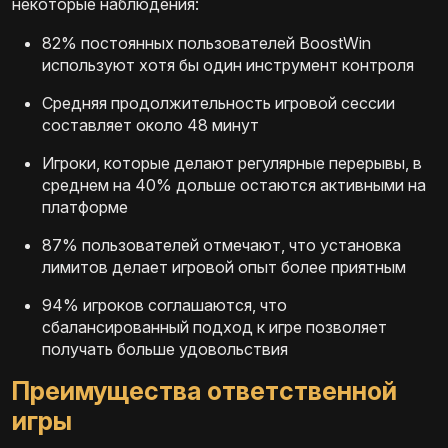
некоторые наблюдения:
82% постоянных пользователей BoostWin
используют хотя бы один инструмент контроля
Средняя продолжительность игровой сессии
составляет около 48 минут
Игроки, которые делают регулярные перерывы, в
среднем на 40% дольше остаются активными на
платформе
87% пользователей отмечают, что установка
лимитов делает игровой опыт более приятным
94% игроков соглашаются, что
сбалансированный подход к игре позволяет
получать больше удовольствия
Преимущества ответственной
игры