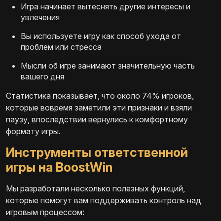
Игра начинает вытеснять другие интересы и
увлечения
Вы используете игру как способ ухода от
проблем или стресса
Мысли об игре занимают значительную часть
вашего дня
Статистика показывает, что около 74% игроков,
которые вовремя заметили эти признаки и взяли
паузу, впоследствии вернулись к комфортному
формату игры.
Инструменты ответственной
игры на BoostWin
Мы разработали несколько полезных функций,
которые помогут вам поддерживать контроль над
игровым процессом: